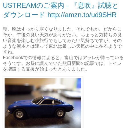
USTREAMのご案内 - 『息吹』試聴と
ダウンロード http://amzn.to/ud9SHR
朝、晩はすっかり寒くなりました。それでもか、だからこ
そか、午後の良い天気がありがたい。ちょっと気持ちの良
い音楽を楽しむ小旅行でもしてみたい気持ちですが、その
ような熊本とは違って東北は厳しい天気の中に在るようで
すね。
Facebookでの情報によると、富山ではアラレが降っている
そうです。お昼に読んでいた熊日新聞の記事では、トイレ
を増設する支援が始まったとありました。