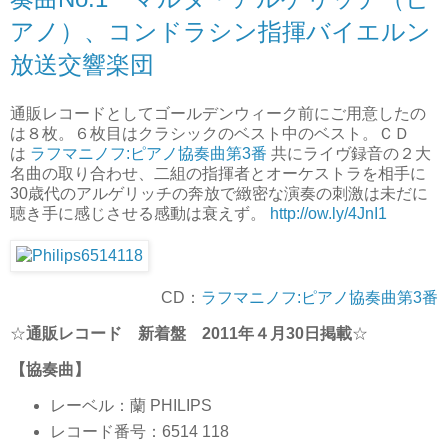
アノ）、コンドラシン指揮バイエルン
放送交響楽団
通販レコードとしてゴールデンウィーク前にご用意したの
は８枚。６枚目はクラシックのベスト中のベスト。ＣＤ
は
ラフマニノフ:ピアノ協奏曲第3番
共にライヴ録音の２大
名曲の取り合わせ、二組の指揮者とオーケストラを相手に
30歳代のアルゲリッチの奔放で緻密な演奏の刺激は未だに
聴き手に感じさせる感動は衰えず。
http://ow.ly/4JnI1
CD：
ラフマニノフ:ピアノ協奏曲第3番
☆
通販レコード 新着盤 2011年４月30日掲載
☆
【協奏曲】
レーベル：蘭 PHILIPS
レコード番号：6514 118