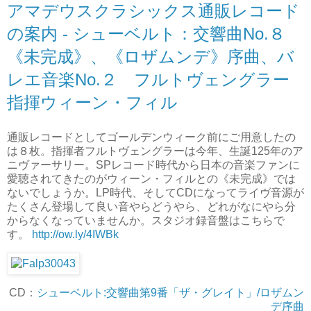
アマデウスクラシックス通販レコード
の案内 - シューベルト：交響曲No.８
《未完成》、《ロザムンデ》序曲、バ
レエ音楽No.２ フルトヴェングラー
指揮ウィーン・フィル
通販レコードとしてゴールデンウィーク前にご用意したの
は８枚。指揮者フルトヴェングラーは今年、生誕125年のア
ニヴァーサリー。SPレコード時代から日本の音楽ファンに
愛聴されてきたのがウィーン・フィルとの《未完成》では
ないでしょうか。LP時代、そしてCDになってライヴ音源が
たくさん登場して良い音やらどうやら、どれがなにやら分
からなくなっていませんか。スタジオ録音盤はこちらで
す。
http://ow.ly/4IWBk
CD：
シューベルト:交響曲第9番「ザ・グレイト」/ロザムン
デ序曲