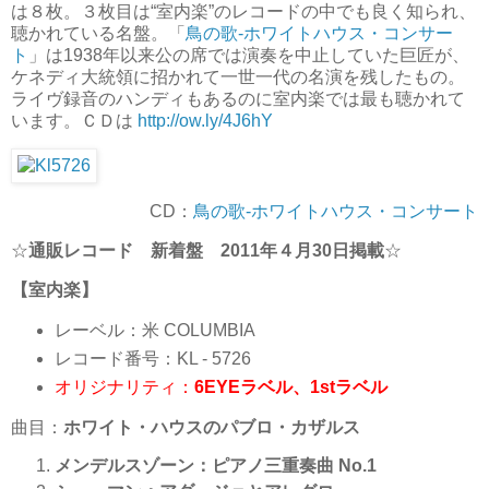
は８枚。３枚目は“室内楽”のレコードの中でも良く知られ、
聴かれている名盤。「
鳥の歌-ホワイトハウス・コンサー
ト
」は1938年以来公の席では演奏を中止していた巨匠が、
ケネディ大統領に招かれて一世一代の名演を残したもの。
ライヴ録音のハンディもあるのに室内楽では最も聴かれて
います。ＣＤは
http://ow.ly/4J6hY
CD：
鳥の歌-ホワイトハウス・コンサート
☆
通販レコード 新着盤 2011年４月30日掲載
☆
【室内楽】
レーベル：米 COLUMBIA
レコード番号：KL - 5726
オリジナリティ：
6EYEラベル、1stラベル
曲目：
ホワイト・ハウスのパブロ・カザルス
メンデルスゾーン：ピアノ三重奏曲 No.1