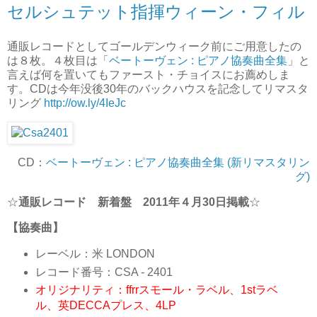
セルシュテット指揮ウィーン・フィル
通販レコードとしてゴールデンウィーク前にご用意したの
は８枚。４枚目は「
ベートーヴェン : ピアノ協奏曲全集
」と
言えば何を置いてもファースト・チョイスにお薦めしま
す。CDは今年没後30年のバックハウスを記念してリマスタ
リング
http://ow.ly/4IeJc
CD：
ベートーヴェン : ピアノ協奏曲全集 (新リマスタリン
グ)
☆
通販レコード 新着盤 2011年４月30日掲載
☆
【協奏曲】
レーベル：米 LONDON
レコード番号：CSA - 2401
オリジナリティ：ffrrスモール・ラベル、1stラベ
ル、英DECCAプレス、4LP