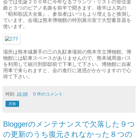
会では生誕２００年に今年なるフランツ・リストの管弦楽
曲と３つのピアノ名曲を前半で聞きます。後半は人気の
『昭和歌謡大全集』。参加者はいつもより増えると推測し
ています。会場は熊本博物館の特別展示室で大型蓄音器を
使います。
場所は熊本城裏手の三の丸駐車場前の熊本市立博物館。博
物館には駐車スペースがありませんので、熊本城周遊バス
を利用して細川刑部邸前で下車して下さい。博物館に自家
用車で来られますと、会の進行に迷惑がかかりますので心
得て下さい。
時刻:
16:08
0 件のコメント:
共有
Bloggerのメンテナンスで欠落した９つ
の更新のうち復元されなかった８つの