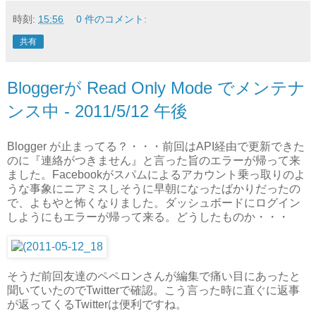
時刻:
15:56
0 件のコメント:
共有
Bloggerが Read Only Mode でメンテナ
ンス中 - 2011/5/12 午後
Blogger が止まってる？・・・前回はAPI経由で更新できた
のに『連絡がつきません』と言った旨のエラーが帰って来
ました。Facebookがスパムによるアカウント乗っ取りのよ
うな事象にニアミスしそうに早朝になったばかりだったの
で、よもやと怖くなりました。ダッシュボードにログイン
しようにもエラーが帰って来る。どうしたものか・・・
そうだ前回友達のペペロンさんが編集で痛い目にあったと
聞いていたのでTwitterで確認。こう言った時に直ぐに返事
が返ってくるTwitterは便利ですね。