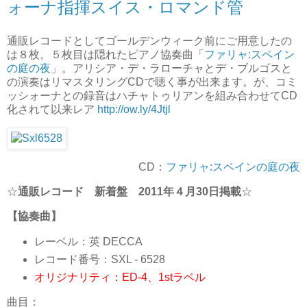
ォーナ指揮スイス・ロマンド管
通販レコードとしてゴールデンウィーク前にご用意したの
は８枚。５枚目は隠れたピアノ協奏曲「
ファリャ:スペイン
の庭の夜
」。アリシア・デ・ラローチャとデ・ブルゴスと
の演奏はリマスタリングCDで聴く事が出来ます。が、コミ
ッシォーナとの録音はハチャトゥリアンを組み合わせてCD
化されて以来レア
http://ow.ly/4Jtjl
CD：
ファリャ:スペインの庭の夜
☆
通販レコード 新着盤 2011年４月30日掲載
☆
【協奏曲】
レーベル：英 DECCA
レコード番号：SXL - 6528
オリジナリティ：ED-4、1stラベル
曲目：