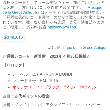
通販レコードとしてゴールデンウィーク前にご用意したの
は８枚。１枚目は“バロック以前の音楽”です。「
Musique
de la Grece Antique
」はオーディオ評論家故長岡鉄男氏が
「長岡鉄男のレコード漫談」のなかで取り上げて良く知ら
れています。数少ない資料から楽譜、楽器、演奏法をまさ
に「復元」。1979年録音
http://ow.ly/4J3cC
CD：
Musique de la Grece Antique
☆
通販レコード 新着盤 2011年４月30日掲載
☆
【バロック】
レーベル：仏 HARMONIA MUNDI
レコード番号：HM - 1015
オリジナリティ：ブラック・ラベル、1stラベル
曲目：
古代ギリシャの音楽
演奏：グレゴリオ・パニアグァ／アトリウム・ムジケー