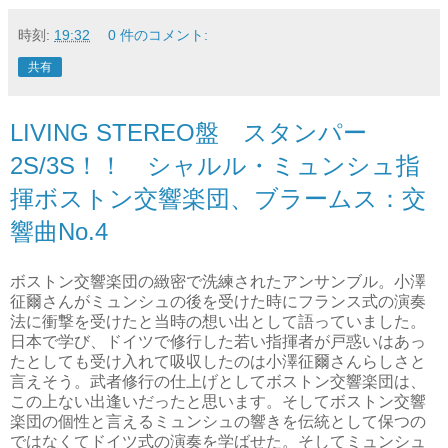
時刻:
19:32
0 件のコメント:
共有
LIVING STEREO盤 スタンパー
2S/3S！！ シャルル・ミュンシュ指
揮ボストン交響楽団、ブラームス：交
響曲No.4
ボストン交響楽団の緻密で洗練されたアンサンブル。小澤
征爾さんがミュンシュの後を受けた時にフランス式の演奏
法に衝撃を受けたと当時の想い出として語っていました。
日本で学び、ドイツで修行した若い指揮者が戸惑いはあっ
たとしても受け入れて吸収したのは小澤征爾さんらしさと
言えそう。武者修行の仕上げとしてボストン交響楽団は、
この上ない出逢いだったと思います。そしてボストン交響
楽団の個性と言えるミュンシュの響きを伝統として保つの
ではなくてドイツ式の演奏を学ばせた。そしてミュンシュ