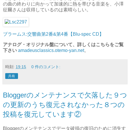
の曲の終わりに向かって加速的に熱を帯びる音楽を、小澤
征爾さんは収得しているのは素晴らしい。
ブラームス:交響曲第2番&第4番【Blu-spec CD】
アナログ・オリジナル盤について、詳しくはこちらをご覧
下さい
amadeusclassics.otemo-yan.net
。
時刻:
19:15
0 件のコメント:
共有
Bloggerのメンテナンスで欠落した９つ
の更新のうち復元されなかった８つの
投稿を復元しています②
Bloggerのメンテナンスでデータ破損の復旧のために消失す