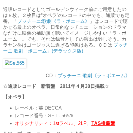
通販レコードとしてゴールデンウィーク前にご用意したの
は８枚。２枚目は“オペラ”のレコードの中でも、通販でも定
番。「
プッチーニ:歌劇《ラ・ボエーム》
」はレコードで聴
かせる最上のオペラ。日常的なシチュエーションのドラマ
なだけに映像の補助無く聴いてイメージしやすい「ラ・ボ
エーム」。でも、それは録音としての演出は難しそう。カ
ラヤン盤はゴージャスに過ぎる印象はある。ＣＤは
プッチ
ーニ:歌劇「ボエーム」(デラックス版)
CD：
プッチーニ:歌劇《ラ・ボエーム》
☆
通販レコード 新着盤 2011年４月30日掲載
☆
【オペラ】
レーベル：英 DECCA
レコード番号：SET - 565/6
オリジナリティ：1stラベル、2LP、
TAS推薦盤