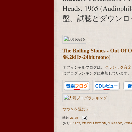
Heads. 1965 (Audiophi
盤、試聴とダウンロ
The Rolling Stones - Out Of 
88.2kHz-24bit mono)
オフィシャルブログは、
クラシック音楽
はブログランキングに参加しています。
つづきを読む »
時刻:
21:25
ラベル:
1965
,
CD COLLECTION
,
JUKEBOX
,
KOBA