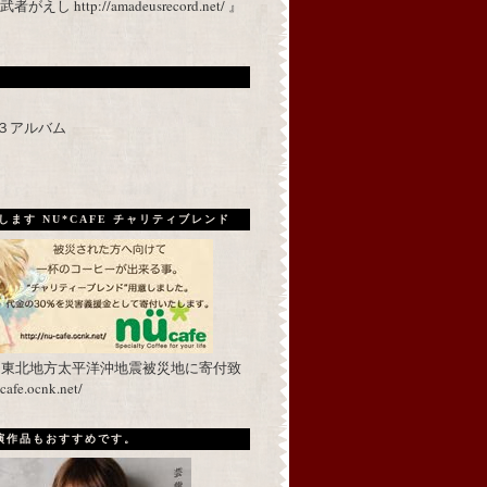
 http://amadeusrecord.net/ 』
p３アルバム
ます NU*CAFE チャリティブレンド
を東北地方太平洋沖地震被災地に寄付致
fe.ocnk.net/
出演作品もおすすめです。