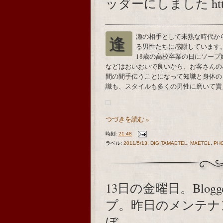
ッダーにしました http://is
逢瀬の相手として未熟な時代から相手をして、わたしの身体を喜んで楽しんでくれ
る男性たちに感謝しています
18歳の高校卒業の日にソー
などはおいおいで良いから、お客さんの
間の間手伝うことになって知識と身体の
識も、スタイルも多くの男性に磨いて
つづきを読む »
時刻:
21:48
ラベル:
2011/5/13
,
DIGITAMAETEL
,
MAETEL
,
PH
13日の金曜日。Blo
プ。昨日のメンテナ
ぼ。