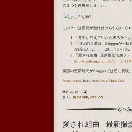
の３つを再投稿しました。
この３つは投稿が受け付けられないでエ
「背中が見えていたら後ろからおヘソに
「13日の金曜日。Blogger
が隠れんぼ。」 2011年5月13日 17
「愛され組曲 - 最新撮影悩殺フ
http://isuite.maetel.info/」 20
実際の更新時間がBloggerでは逆に
Posted via email
from
Composition of Maetel Style
時刻:
22:45
ラベル:
BLOGGER
,
WEBLOG
愛され組曲 - 最新