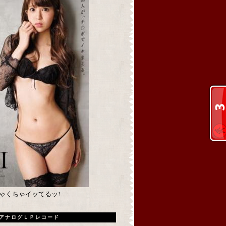
めちゃくちゃイッてるッ!
アナログＬＰレコード