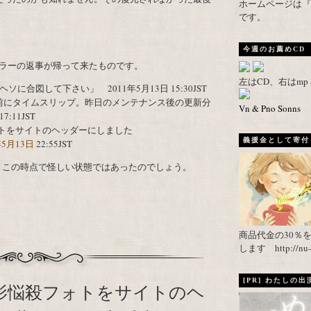
ホームページは『武者がえし
です。
今週のお薦めCD
ラーの返事が帰って来たものです。
左はCD、右はm
合図して下さい」 2011年5月13日 15:30JST
が一日前にタイムスリップ。昨日のメンテナンス後の更新分
Vn & Pno Sonns
:11JST
ォトをサイトのヘッダーにしました
義援金として寄付し
11年5月13日
22:55JST
反映。この時点で怪しい状態ではあったのでしょう。
商品代金の30％
します http://nu-ca
[PR] わたしの
撮影悩殺フォトをサイトのヘ