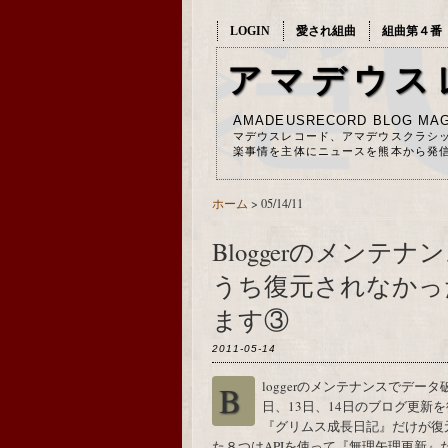
LOGIN
愛され組曲
組曲第４番
アマデウス
AMADEUSRECORD BLOG MAG
マデウスレコード、アマデウスクラシ
楽事情を主体にニュースを熊本から発
ホーム
> 05/14/11
Bloggerのメン
うち復元されなかっ
ます③
2011-05-14
Bloggerのメンテナンスでデータ破損の復旧のために消失することになった５月12
日、13日、14日のブログ更新
『グリムス成長日記』だけが復
た８つはAPIを使って『無理矢理更新