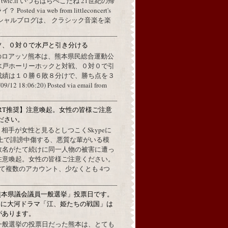
a twic.li いつもはらぺこだね 21世紀の帰
ted via web from littleconcert's
 オフィシャルブログは、 クラシック音楽を楽
ソ、０対０で水戸と引き分ける
のロアッソ熊本は、熊本県民総合運動公
水戸ホーリーホックと対戦、０対０で引
成績は１０勝６敗８分けで、勝ち点を３
2 18:06:20) Posted via email from
RT推奨】注意喚起。女性の皆様ご注意
ださい。
上で、相手が女性と見るとしつこくSkypeに
L上で誹謗中傷する、悪質な輩がいる模
数名がたて続けに同一人物の被害に遭っ
注意喚起。女性の皆様ご注意ください。
して複数のアカウント、少なくとも 4つ
熊本県議会議員一般選挙」投票日です。
めに大河ドラマ「江、姫たちの戦国」は
があります。
一般選挙の投票日だった熊本は、とても