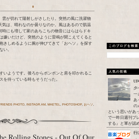
0
天気は、晴れなのか曇りなのか。風はあるので肌温
何時にも増して家のあちこちの物音にはらはらドキ
は嫌いだけど、突然のように雷鳴が聞こえてくると
抱きしめるように腕が伸びてきて「おヘソ」を探す
このブログを検索
ない。
人気の投稿
すいようです。後ろからポンポンと肩を叩かれるこ
スを待っている時もそうだった。
U
夕
一
あ
の
FRIENDS PHOTO
,
INSTAGR.AM
,
MAETEL
,
PHOTOSHOP
,
おヘソ
,
という思いがあ
で一昨日週刊プレ
する』と軍が認め
行
e Rolling Stones - Out Of Our