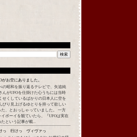
FOがお空にありました。
べの昭和を振り返るテレビで、矢追純
さんがUFOを仕掛けた心うちには当時
くせくしているばかりの日本人に空を
んびり見上げるゆとりを持って欲しい
った、とおっしゃっていました。 一方
イボーイを観ていたら、『UFOは実在
たという記事が載...
けっ 行けっ ヴィヴァっ