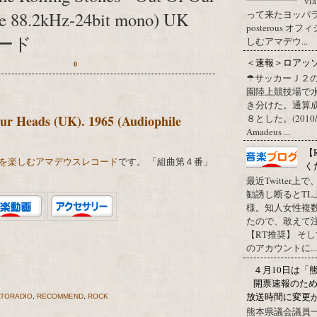
vi
って来たヨッパライ？ Pos
le 88.2kHz-24bit mono) UK
posterous
ード
しむアマデウ...
＜速報＞ロアッ
0
☂サッカーＪ２
園陸上競技場で
き分けた。通算
８とした。(2010/09/1
Our Heads (UK). 1965 (Audiophile
Amadeus ...
【
を楽しむアマデウスレコード
です。 「組曲第４番」
く
最近Twitter
勧誘し断るとT
様。知人女性複
たので、敢えて
【RT推奨】 そ
のアカウントに...
４月10日は「
開票速報のた
放送時間に変更
TORADIO
,
RECOMMEND
,
ROCK
熊本県議会議員