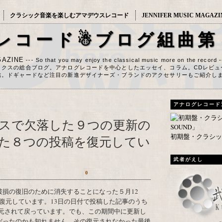
クラシック音楽を楽しむアマデウスレコード
JENNIFER MUSIC MAGAZI
レコード☃ブログ組曲第
AZINE
--- So that you may enjoy the classical music more on the record 
ックスの総合ブログ。アナログレコードを中心としたエッセイ、コラム。CDレビュ
信。ドギャードなど注目の新進デザイナーズ・ブランドのアクセサリーもご紹介し
アナログレコード
テナンスで欠落した９つの更新の
初期盤・クラシック
た８つの投稿を復元してい
武者がえし
0
を復元しています。13日の日付で投稿した記事のうち
元されて戻っています。でも、この期間中に更新し
』だったのかも知れません。その復元されなかった最後