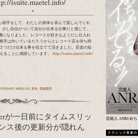
uite.maetel.info/
0
。少し自信がついて自分が出来る仕事だと感じて、
プ嬢になりました。レコードが好きなようだし仕入れ
相手は向いているだろうからとレコード店を待ち時
２つだけ出来る事を役立てて頂きました。音楽の知
貰えることに感謝しています。
http://isuite.maetel.info/
OTOSHOP
,
WEBLOG
,
熊本
,
電脳萠照
ggerが一日前にタイムスリッ
芸能人 ANRI 
ンス後の更新分が隠れん
クラシック音楽の