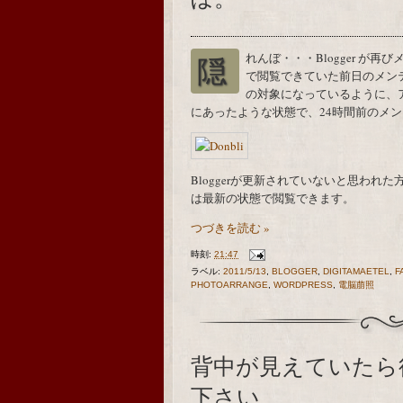
隠れんぼ・・・Blogger が再びメンテナンスを行っている様子ですが、午後３時頃ま
で閲覧できていた前日のメン
の対象になっているように、
にあったような状態で、24時間前のメ
Bloggerが更新されていないと思われた方は
は最新の状態で閲覧できます。
つづきを読む »
時刻:
21:47
ラベル:
2011/5/13
,
BLOGGER
,
DIGITAMAETEL
,
F
PHOTOARRANGE
,
WORDPRESS
,
電脳萠照
背中が見えていたら
下さい