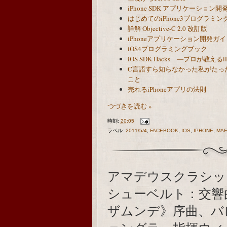
iPhone SDK アプリケーション
はじめてのiPhone3プログラミン
詳解 Objective-C 2.0 改訂版
iPhoneアプリケーション開発ガイド 
iOS4プログラミングブック
iOS SDK Hacks ―プロが教え
C言語すら知らなかった私がたった
こと
売れるiPhoneアプリの法則
つづきを読む »
時刻:
20:05
ラベル:
2011/5/4
,
FACEBOOK
,
IOS
,
IPHONE
,
MAE
アマデウスクラシッ
シューベルト：交響曲
ザムンデ》序曲、バ