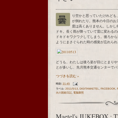
曇り空かと思っていたけれども、雲が切れて陽射しがさしたり。突然の風に洗濯物
が倒れたり。熊本の今日のお
度は高くありません。しかし
ドキ。長く雨が降っていて雷に変わるの
ドキドキワクワクしてしまう。後ろから
ようにまさぐられた時の感覚が忘れられ
どうも、わたしは後ろ姿が目にとまりや
とが多いし、先月熊本交通センターでバ
つづきを読む »
時刻:
21:45
ラベル:
2011/5/13
,
DIGITAMAETEL
,
FACEBOOK
,
火の国姫日記
,
電脳萠照
Maetel's JUKEBOX : Th