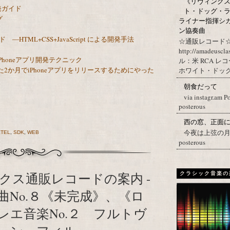
《リヴィングステ
開発ガイド
ト・ドッグ・ラ
グ
ライナー指揮シ
ン協奏曲
―HTML+CSS+JavaScript による開発手法
☆通販レコード☆
http://amadeuscl
るiPhoneアプリ開発テクニック
ル：米 RCA レ
2か月でiPhoneアプリをリリースするためにやった
ホワイト・ドッグ・
朝食だって
via instagr.am P
posterous
西の窓、正面
今夜は上弦の月。 Post
TEL
,
SDK
,
WEB
posterous
クス通販レコードの案内 -
クラシック音楽の
No.８《未完成》、《ロ
レエ音楽No.２ フルトヴ