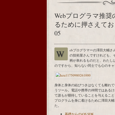
Webプログラマ推奨の
るために押さえておきたい
05
Webプログラマーの澤田大輔さんは、わたしの最近の気になる存在。プログラミング
の技術屋さんですけれども、
柄が表れるものだと、わたし
のですから、知らない同士でも心のキャ
身体と身体の結びつきはなくても離れてい
うツール。電話や携帯の仲間ではあるけ
て誰もが期待していることを与えることも出
プログラムを身に着けるために澤田大輔
た。
基礎からのiOS SDK