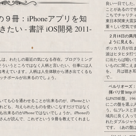
良い一日でした
ことがあるので
こちでチャリテ
９冊：iPhoneアプリを知
東日本関東大震
 - 書評 iOS開発 2011-
重々しい空気です
２月18日の満
ように見える
ポッカリ月が出
0
波はヒタヒタ打つ
に出たらば暗いで
そういうところではなく人柄と言いたい。仕事には人
いものに聞こえ
を。 月は聴き耳
は考えています。人柄は人生体験から湧き出てくるも
で...
ッチボールが出来るのでしょう。
ベルリオーズ
揮パリ管 http://o
仏PATHÉ盤。
ても心を通わせることが出来るのが、iPhoneとい
にこの盤を選ぶ
れども、与えられたものを使いこなすだけではなく
う。仏プレスと
来るのがiPhoneではないでしょうか。iPhoneの
域共に良く入っ
さんが読んで、これぞという９冊を教えてくれまし
れたダブルジャ
です。（あの盤はど