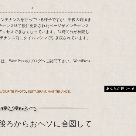
0
テナンス終了後に更新されたページがメンテナンス
アクセスできなくなっています。24時間分が神隠し
ンテナンス前にタイムマシンで引き戻されています。
、WordPressのブログへご訪問下さい。WordPress
あなたが持つべき
AVOURITE PHOTO
,
INSTAGRAM
,
MAINTENANCE
,
後ろからおヘソに合図して