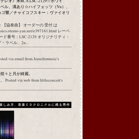
レオ》米RCA LSC-2129☆ホワイ
ベル、溝あり☆ハイフェッツ（Vn）、
カゴ響／チャイコフスキー：ヴァイオリ
 【協奏曲】 オーダーの 受付 は
assics.otemo-yan.net/e397161.html レーベ
コード番号：LSC-2129 オリジナリティ：
ラベル、2n...
osted via email from Jennifermusic's
に煌々と月が綺麗。
ed via web from littleconcert's
楽しみ方、音楽ＣＤクロニクルに残る秀作