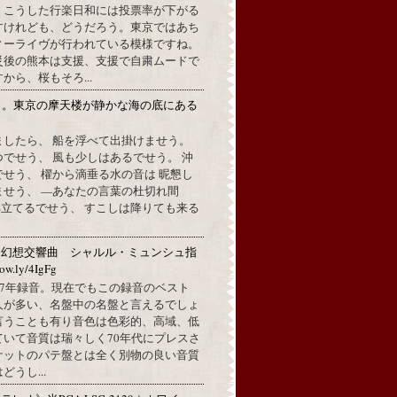
。こうした行楽日和には投票率が下がる
すけれども、どうだろう。東京ではあち
ィーライヴが行われている模様ですね。
災後の熊本は支援、支援で自粛ムードで
から、桜もそろ...
月。東京の摩天楼が静かな海の底にある
。
ましたら、 船を浮べて出掛けませう。
でせう、 風も少しはあるでせう。 沖
せう、 櫂から滴垂る水の音は 昵懇し
ませう、 —あなたの言葉の杜切れ間
立てるでせう、 すこしは降りても来る
：幻想交響曲 シャルル・ミュンシュ指
w.ly/4IgFg
1967年録音。現在でもこの録音のベスト
人が多い、名盤中の名盤と言えるでしょ
言うことも有り音色は色彩的、高域、低
ていて音質は瑞々しく70年代にプレスさ
ケットのパテ盤とは全く別物の良い音質
うし...