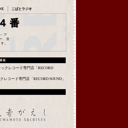
NE
こばとラジオ
４番
--- ア
ー、音
ます。
通販
レコード専門店「RECORD SOUND」