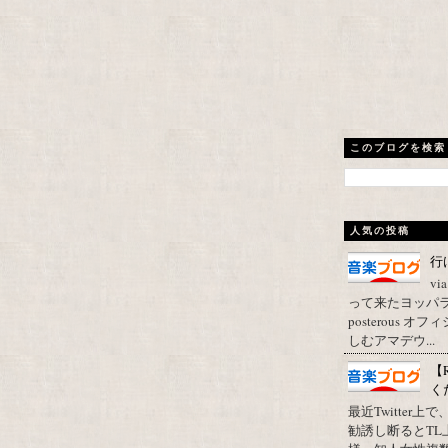
このブログを検索
人気の投稿
行
vi
って来たヨッパライ？ Pos
posterous
しむアマデウ...
【
く
最近Twitter
勧誘し断るとT