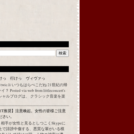
けっ 行けっ ヴィヴァっ
a twic.li いつもはらぺこだね 21世紀の帰
ted via web from littleconcert's
 オフィシャルブログは、 クラシック音楽を楽
RT推奨】注意喚起。女性の皆様ご注意
ださい。
上で、相手が女性と見るとしつこくSkypeに
L上で誹謗中傷する、悪質な輩がいる模