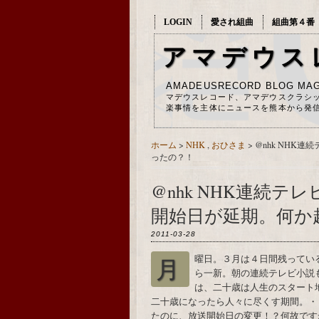
LOGIN
愛され組曲
組曲第４番
アマデウス
AMADEUSRECORD BLOG MAG
マデウスレコード、アマデウスクラシ
楽事情を主体にニュースを熊本から発
ホーム
>
NHK
,
おひさま
>
@nhk NHK
ったの？！
@nhk NHK連続
開始日が延期。何か
2011-03-28
月曜日。３月は４日間残っているけれども、NHKは新しいタイムテーブルで今日か
ら一新。朝の連続テレビ小説
は、二十歳は人生のスタート
二十歳になったら人々に尽くす期間。・
たのに、放送開始日の変更！？何故ですか？