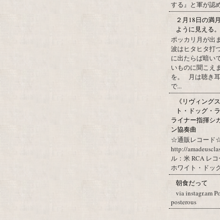
する』と軍が認め
２月18日の満
ように見える
ポッカリ月が出
波はヒタヒタ打つ
に出たらば暗いで
いものに聞こえ
を。 月は聴き耳
で...
《リヴィングステ
ト・ドッグ・ラ
ライナー指揮シ
ン協奏曲
☆通販レコード☆
http://amadeuscl
ル：米 RCA レ
ホワイト・ドッグ・
朝食だって
via instagr.am P
posterous