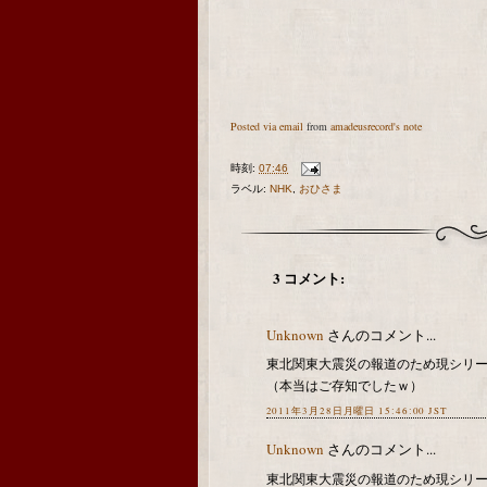
Posted via email
from
amadeusrecord's note
時刻:
07:46
ラベル:
NHK
,
おひさま
3 コメント:
Unknown
さんのコメント...
東北関東大震災の報道のため現シリー
（本当はご存知でしたｗ）
2011年3月28日月曜日 15:46:00 JST
Unknown
さんのコメント...
東北関東大震災の報道のため現シリ