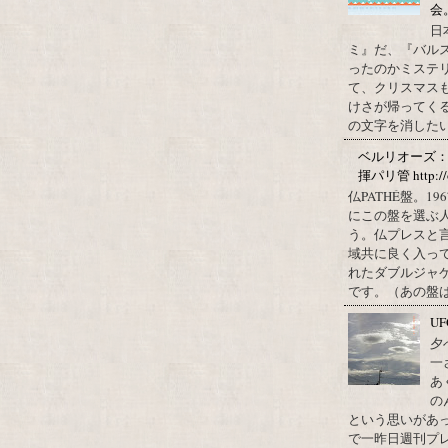
会
日
ミ』だ、『バル
ったのかミステ
て、クリスマス
けさが帰ってくる
の文字を消したい、
ベルリオーズ
揮パリ管 http://o
仏PATHÉ盤。
にこの盤を選ぶ
う。仏プレスと
域共に良く入っ
れたダブルジャ
です。（あの盤はど
U
夕
一
あ
の
という思いがあ
で一昨日週刊プレ