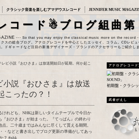
クラシック音楽を楽しむアマデウスレコード
JENNIFER MUSIC MAGAZI
レコード☃ブログ組曲第
AZINE
--- So that you may enjoy the classical music more on the record 
ックスの総合ブログ。アナログレコードを中心としたエッセイ、コラム。CDレビュ
信。ドギャードなど注目の新進デザイナーズ・ブランドのアクセサリーもご紹介し
連続テレビ小説『おひさま』は放送開始日が延期。何か起こ
アナログレコード
テレビ小説『おひさま』は放送
初期盤・クラシック
起こったの？！
武者がえし
も『おひさま』が始まった。『てっぱん』の終わり
地点。二十歳まではみんなに尽くして貰える期間。
・・などと書き出しでブログ更新の準備がしてあっ
 #nhk