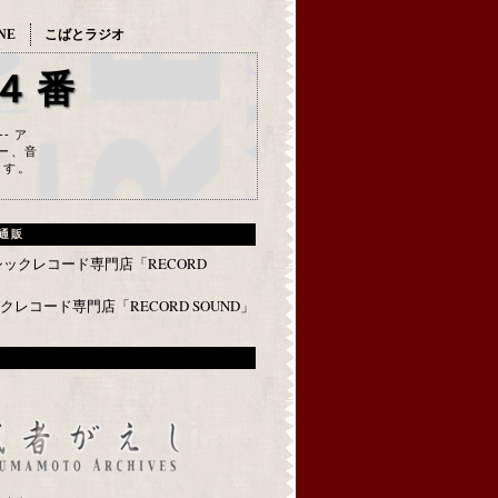
NE
こばとラジオ
４番
--- ア
ー、音
ます。
通販
レコード専門店「RECORD SOUND」