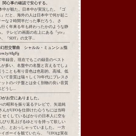
。関心事の確認で安心する。
本中が観た。日本中が実況した。『ゴ
ス』だと、海外の人は日本中で何が起こ
リーな２時間半だった事だろう。 さ
も行く年来る年も終わったかのような静
。 テレビの画面の右上にある『ytv』
『SDT』の文字...
：幻想交響曲 シャルル・ミュンシュ指
w.ly/4IgFg
1967年録音。現在でもこの録音のベスト
人が多い、名盤中の名盤と言えるでしょ
言うことも有り音色は色彩的、高域、低
ていて音質は瑞々しく70年代にプレスさ
ケットのパテ盤とは全く別物の良い音質
うし...
FOがお空にありました。
べの昭和を振り返るテレビで、矢追純
さんがUFOを仕掛けた心うちには当時
くせくしているばかりの日本人に空を
んびり見上げるゆとりを持って欲しい
った、とおっしゃっていました。 一方
イボーイを観ていたら、『UFOは実在