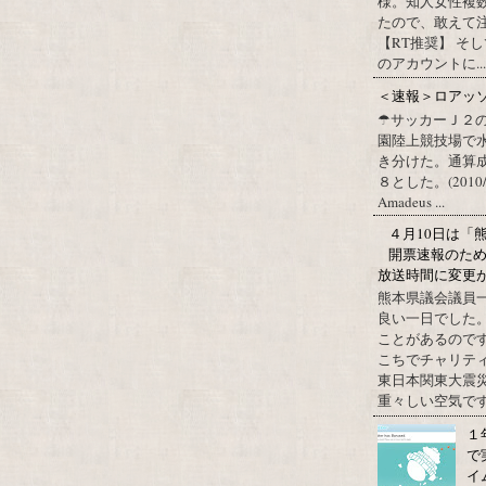
様。知人女性複
たので、敢えて
【RT推奨】 そ
のアカウントに...
＜速報＞ロアッ
☂サッカーＪ２
園陸上競技場で
き分けた。通算
８とした。(2010/09/1
Amadeus ...
４月10日は「
開票速報のた
放送時間に変更
熊本県議会議員
良い一日でした
ことがあるので
こちでチャリテ
東日本関東大震
重々しい空気です
１
で
イ