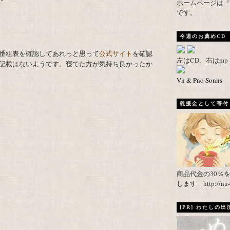
ホームページは『武者がえし
です。
今週のお薦めCD
番組表を確認してあれっと思って
公式サイト
を確認
左はCD、右はm
記載はないようです。寝てた方が気持ち良かったか
Vn & Pno Sonns
義援金として寄付し
商品代金の30％
します http://nu-ca
[PR] わたしの