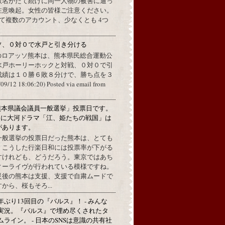
数名がたて続けに同一人物の被害に遭っ
注意喚起。女性の皆様ご注意ください。
して複数のアカウント、少なくとも 4つ
ソ、０対０で水戸と引き分ける
のロアッソ熊本は、熊本県民総合運動公
水戸ホーリーホックと対戦、０対０で引
成績は１０勝６敗８分けで、勝ち点を３
2 18:06:20) Posted via email from
熊本県議会議員一般選挙」投票日です。
めに大河ドラマ「江、姫たちの戦国」は
があります。
一般選挙の投票日だった熊本は、とても
。こうした行楽日和には投票率が下がる
すけれども、どうだろう。東京ではあち
ィーライヴが行われている模様ですね。
災後の熊本は支援、支援で自粛ムードで
から、桜もそろ...
年ぶり13回目の『バルス』！ - みんな
実況。『バルス』で埋め尽くされたタ
ムライン。 - 日本のSNSは意識の共有社