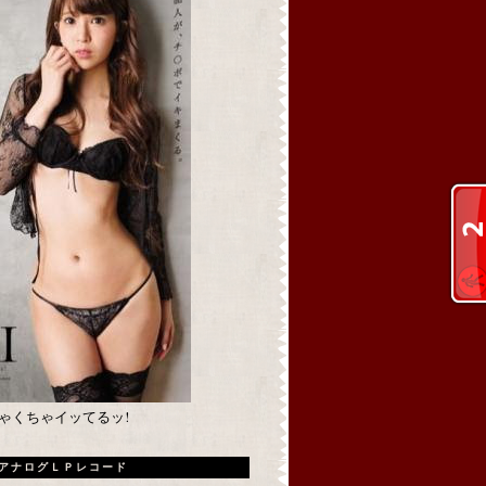
めちゃくちゃイッてるッ!
アナログＬＰレコード