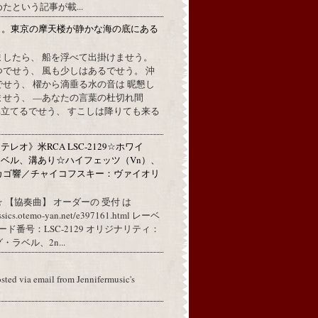
たという記事が載...
月。東京の摩天楼が静かな海の底にある
。
ましたら、 船を浮べて出掛けませう。
でせう、 風も少しはあるでせう。 沖
せう、 櫂から滴垂る水の音は 昵懇し
ませう、 —あなたの言葉の杜切れ間
立てるでせう、 すこしは降りても来る
レオ》米RCA LSC-2129☆ホワイ
ベル、溝あり☆ハイフェッツ（Vn）、
カゴ響／チャイコフスキー：ヴァイオリ
 【協奏曲】 オーダーの 受付 は
assics.otemo-yan.net/e397161.html レーベ
コード番号：LSC-2129 オリジナリティ：
ラベル、2n...
osted via email from Jennifermusic's