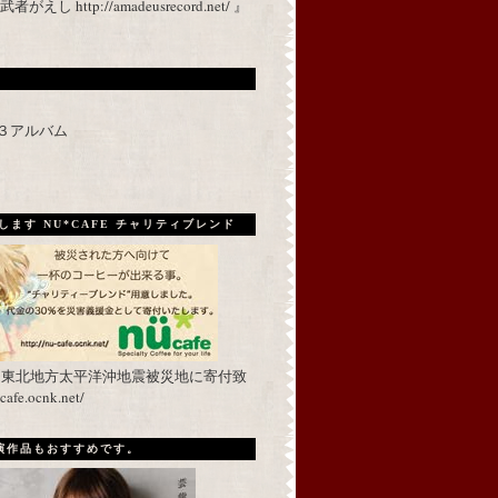
 http://amadeusrecord.net/ 』
p３アルバム
ます NU*CAFE チャリティブレンド
を東北地方太平洋沖地震被災地に寄付致
fe.ocnk.net/
出演作品もおすすめです。