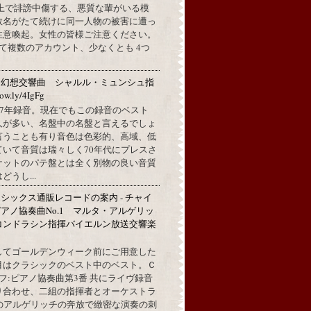
L上で誹謗中傷する、悪質な輩がいる模
数名がたて続けに同一人物の被害に遭っ
注意喚起。女性の皆様ご注意ください。
して複数のアカウント、少なくとも 4つ
：幻想交響曲 シャルル・ミュンシュ指
w.ly/4IgFg
1967年録音。現在でもこの録音のベスト
人が多い、名盤中の名盤と言えるでしょ
言うことも有り音色は色彩的、高域、低
ていて音質は瑞々しく70年代にプレスさ
ケットのパテ盤とは全く別物の良い音質
うし...
シックス通販レコードの案内 - チャイ
アノ協奏曲No.1 マルタ・アルゲリッ
コンドラシン指揮バイエルン放送交響楽
してゴールデンウィーク前にご用意した
目はクラシックのベスト中のベスト。Ｃ
フ:ピアノ協奏曲第3番 共にライヴ録音
り合わせ、二組の指揮者とオーケストラ
代のアルゲリッチの奔放で緻密な演奏の刺