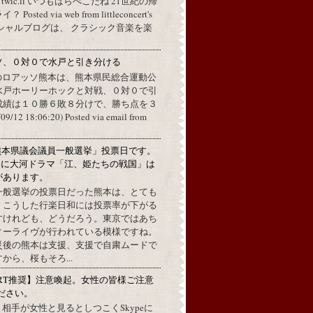
a twic.li いつもはらぺこだね 21世紀の帰
ted via web from littleconcert's
 オフィシャルブログは、 クラシック音楽を楽
ソ、０対０で水戸と引き分ける
のロアッソ熊本は、熊本県民総合運動公
水戸ホーリーホックと対戦、０対０で引
成績は１０勝６敗８分けで、勝ち点を３
2 18:06:20) Posted via email from
熊本県議会議員一般選挙」投票日です。
めに大河ドラマ「江、姫たちの戦国」は
があります。
一般選挙の投票日だった熊本は、とても
。こうした行楽日和には投票率が下がる
すけれども、どうだろう。東京ではあち
ィーライヴが行われている模様ですね。
災後の熊本は支援、支援で自粛ムードで
から、桜もそろ...
RT推奨】注意喚起。女性の皆様ご注意
ださい。
上で、相手が女性と見るとしつこくSkypeに