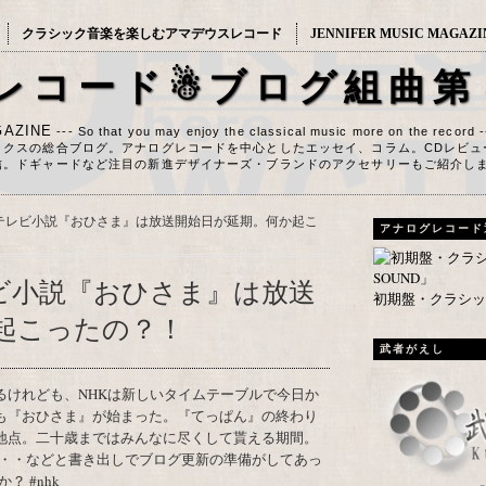
クラシック音楽を楽しむアマデウスレコード
JENNIFER MUSIC MAGAZI
レコード☃ブログ組曲第
AZINE
--- So that you may enjoy the classical music more on the record 
ックスの総合ブログ。アナログレコードを中心としたエッセイ、コラム。CDレビュ
信。ドギャードなど注目の新進デザイナーズ・ブランドのアクセサリーもご紹介し
連続テレビ小説『おひさま』は放送開始日が延期。何か起こ
アナログレコード
テレビ小説『おひさま』は放送
初期盤・クラシック
起こったの？！
武者がえし
も『おひさま』が始まった。『てっぱん』の終わり
地点。二十歳まではみんなに尽くして貰える期間。
・・などと書き出しでブログ更新の準備がしてあっ
 #nhk