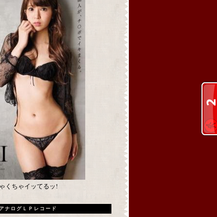
めちゃくちゃイッてるッ!
アナログＬＰレコード