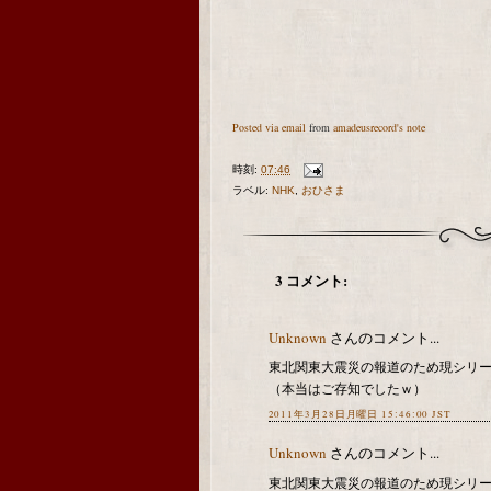
Posted via email
from
amadeusrecord's note
時刻:
07:46
ラベル:
NHK
,
おひさま
3 コメント:
Unknown
さんのコメント...
東北関東大震災の報道のため現シリー
（本当はご存知でしたｗ）
2011年3月28日月曜日 15:46:00 JST
Unknown
さんのコメント...
東北関東大震災の報道のため現シリ