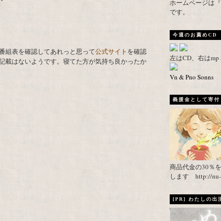
ホームページは『武者がえし
です。
今週のお薦めCD
番組表を確認してあれっと思って
公式サイト
を確認
左はCD、右はm
記載はないようです。寝てた方が気持ち良かったか
Vn & Pno Sonns
義援金として寄付し
商品代金の30％
します http://nu-ca
[PR] わたしの