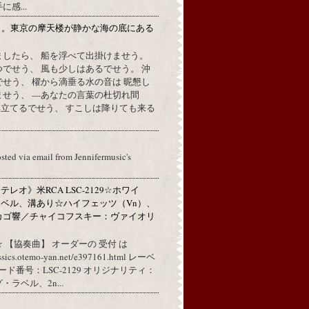
感...
月。東京の摩天楼が静かな海の底にある
。
ましたら、 船を浮べて出掛けませう。
でせう、 風も少しはあるでせう。 沖
せう、 櫂から滴垂る水の音は 昵懇し
ませう、 —あなたの言葉の杜切れ間
立てるでせう、 すこしは降りても来る
osted via email from Jennifermusic's
レオ》米RCA LSC-2129☆ホワイ
ベル、溝あり☆ハイフェッツ（Vn）、
カゴ響／チャイコフスキー：ヴァイオリ
 【協奏曲】 オーダーの 受付 は
assics.otemo-yan.net/e397161.html レーベ
コード番号：LSC-2129 オリジナリティ：
ラベル、2n...