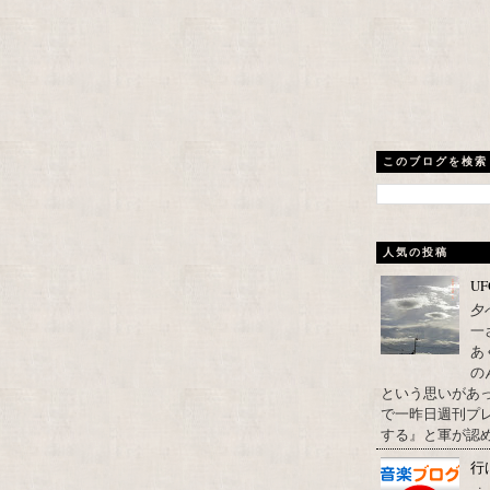
このブログを検索
人気の投稿
U
夕
一
あ
の
という思いがあ
で一昨日週刊プレ
する』と軍が認め
行