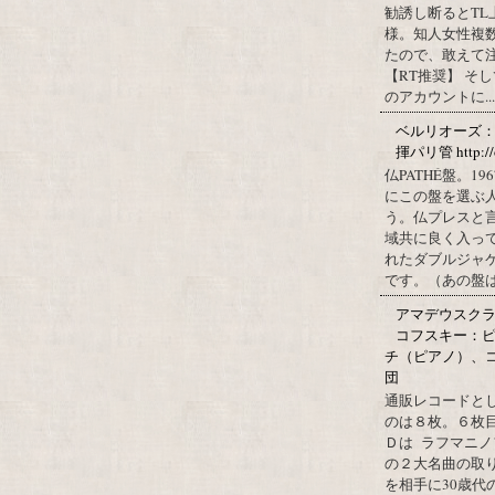
勧誘し断るとT
様。知人女性複
たので、敢えて
【RT推奨】 そ
のアカウントに...
ベルリオーズ
揮パリ管 http://o
仏PATHÉ盤。
にこの盤を選ぶ
う。仏プレスと
域共に良く入っ
れたダブルジャ
です。（あの盤はど
アマデウスクラ
コフスキー：ピ
チ（ピアノ）、
団
通販レコードと
のは８枚。６枚
Ｄは ラフマニノ
の２大名曲の取
を相手に30歳