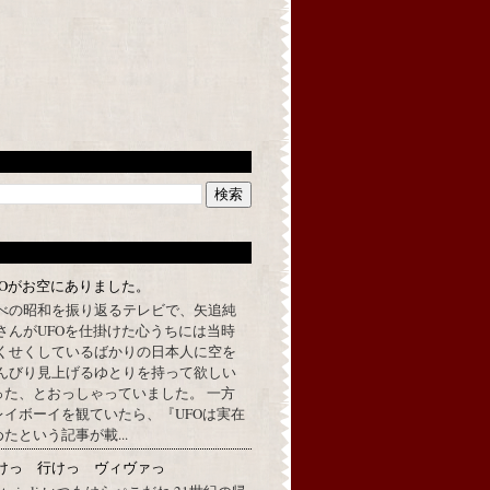
FOがお空にありました。
べの昭和を振り返るテレビで、矢追純
さんがUFOを仕掛けた心うちには当時
くせくしているばかりの日本人に空を
んびり見上げるゆとりを持って欲しい
った、とおっしゃっていました。 一方
イボーイを観ていたら、『UFOは実在
たという記事が載...
けっ 行けっ ヴィヴァっ