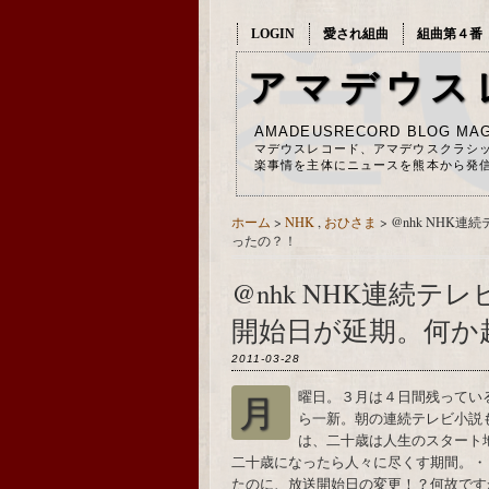
LOGIN
愛され組曲
組曲第４番
アマデウス
AMADEUSRECORD BLOG MAG
マデウスレコード、アマデウスクラシ
楽事情を主体にニュースを熊本から発
ホーム
>
NHK
,
おひさま
>
@nhk NHK
ったの？！
@nhk NHK連続
開始日が延期。何か
2011-03-28
月曜日。３月は４日間残っているけれども、NHKは新しいタイムテーブルで今日か
ら一新。朝の連続テレビ小説
は、二十歳は人生のスタート
二十歳になったら人々に尽くす期間。・
たのに、放送開始日の変更！？何故ですか？