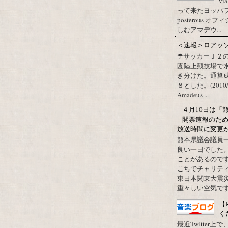
vi
って来たヨッパライ？ Pos
posterous
しむアマデウ...
＜速報＞ロアッ
☂サッカーＪ２
園陸上競技場で
き分けた。通算
８とした。(2010/09/1
Amadeus ...
４月10日は「
開票速報のた
放送時間に変更
熊本県議会議員
良い一日でした
ことがあるので
こちでチャリテ
東日本関東大震
重々しい空気です
【
く
最近Twitter