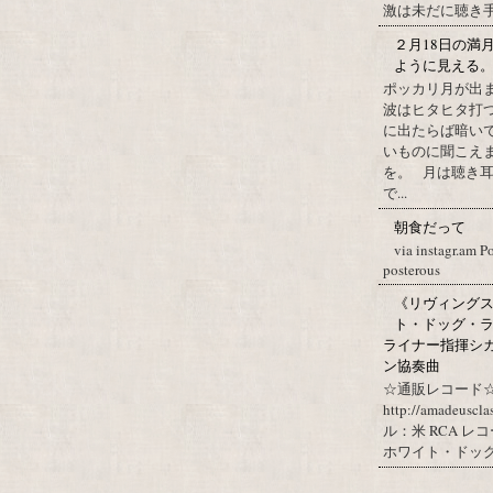
激は未だに聴き手に
２月18日の満
ように見える
ポッカリ月が出
波はヒタヒタ打つ
に出たらば暗いで
いものに聞こえ
を。 月は聴き耳
で...
朝食だって
via instagr.am P
posterous
《リヴィングステ
ト・ドッグ・ラ
ライナー指揮シ
ン協奏曲
☆通販レコード☆
http://amadeuscl
ル：米 RCA レ
ホワイト・ドッグ・