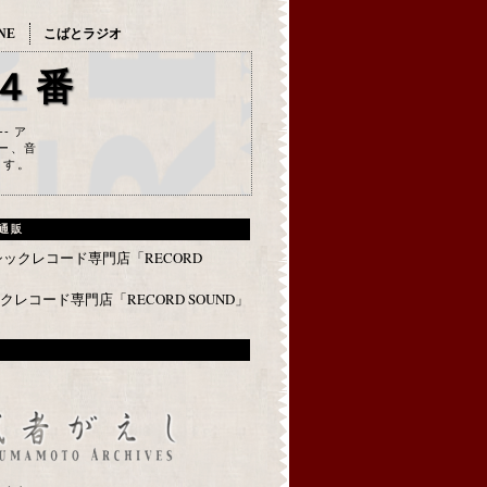
NE
こばとラジオ
４番
--- ア
ー、音
ます。
通販
レコード専門店「RECORD SOUND」