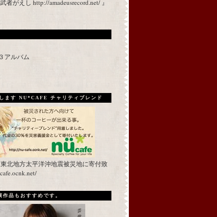
 http://amadeusrecord.net/ 』
p３アルバム
ます NU*CAFE チャリティブレンド
を東北地方太平洋沖地震被災地に寄付致
fe.ocnk.net/
出演作品もおすすめです。