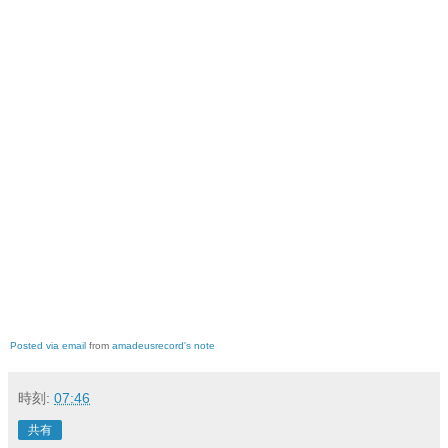
Posted via email
from
amadeusrecord's note
時刻:
07:46
共有