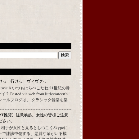
けっ 行けっ ヴィヴァっ
a twic.li いつもはらぺこだね 21世紀の帰
ted via web from littleconcert's
 オフィシャルブログは、 クラシック音楽を楽
RT推奨】注意喚起。女性の皆様ご注意
ださい。
上で、相手が女性と見るとしつこくSkypeに
L上で誹謗中傷する、悪質な輩がいる模