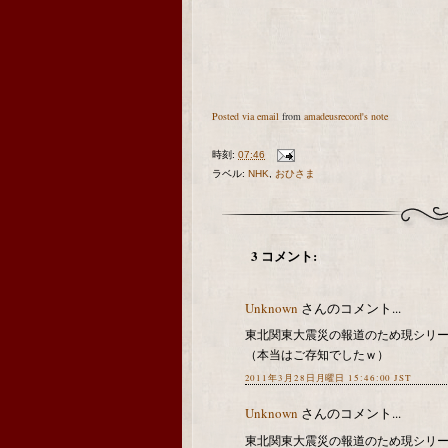
Posted via email
from
amadeusrecord's note
時刻:
07:46
ラベル:
NHK
,
おひさま
3 コメント:
Unknown
さんのコメント...
東北関東大震災の報道のため現シリー
（本当はご存知でしたｗ）
2011年3月28日月曜日 15:46:00 JST
Unknown
さんのコメント...
東北関東大震災の報道のため現シリ