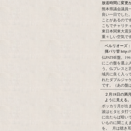
放送時間に変更
熊本県議会議員
良い一日でした
ことがあるので
こちでチャリテ
東日本関東大震
重々しい空気です
ベルリオーズ
揮パリ管 http://o
仏PATHÉ盤。
にこの盤を選ぶ
う。仏プレスと
域共に良く入っ
れたダブルジャ
です。（あの盤はど
２月18日の満
ように見える
ポッカリ月が出
波はヒタヒタ打つ
に出たらば暗いで
いものに聞こえ
を。 月は聴き耳