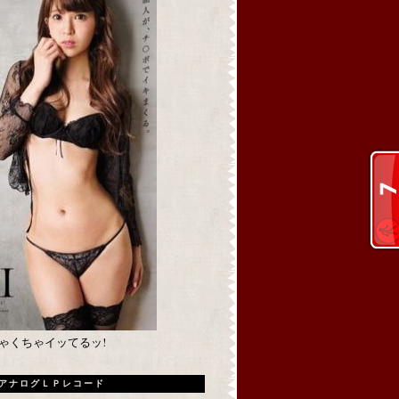
めちゃくちゃイッてるッ!
アナログＬＰレコード