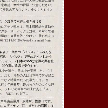
数名がたて続けに同一人物の被害に遭っ
注意喚起。女性の皆様ご注意ください。
して複数のアカウント、少なくとも 4つ
ソ、０対０で水戸と引き分ける
のロアッソ熊本は、熊本県民総合運動公
水戸ホーリーホックと対戦、０対０で引
成績は１０勝６敗８分けで、勝ち点を３
2 18:06:20) Posted via email from
年ぶり13回目の『バルス』！ - みんな
実況。『バルス』で埋め尽くされたタ
ムライン。 - 日本のSNSは意識の共有社
。関心事の確認で安心する。
本中が観た。日本中が実況した。『ゴ
ス』だと、海外の人は日本中で何が起こ
リーな２時間半だった事だろう。 さ
も行く年来る年も終わったかのような静
。 テレビの画面の右上にある『ytv』
『SDT』の文字...
熊本県議会議員一般選挙」投票日です。
めに大河ドラマ「江、姫たちの戦国」は