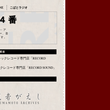
NE
こばとラジオ
４番
--- ア
ー、音
ます。
通販
レコード専門店「RECORD SOUND」