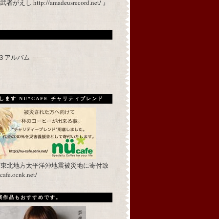
 http://amadeusrecord.net/ 』
p３アルバム
ます NU*CAFE チャリティブレンド
を東北地方太平洋沖地震被災地に寄付致
fe.ocnk.net/
出演作品もおすすめです。