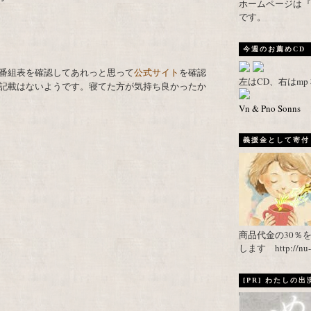
ホームページは『武者がえし
です。
今週のお薦めCD
番組表を確認してあれっと思って
公式サイト
を確認
左はCD、右はm
記載はないようです。寝てた方が気持ち良かったか
Vn & Pno Sonns
義援金として寄付し
商品代金の30％
します http://nu-ca
[PR] わたしの