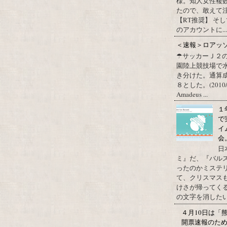
様。知人女性複
たので、敢えて
【RT推奨】 そ
のアカウントに...
＜速報＞ロアッ
☂サッカーＪ２
園陸上競技場で
き分けた。通算
８とした。(2010/09/1
Amadeus ...
１
で
イ
会
日
ミ』だ、『バル
ったのかミステ
て、クリスマス
けさが帰ってくる
の文字を消したい、
４月10日は「
開票速報のた