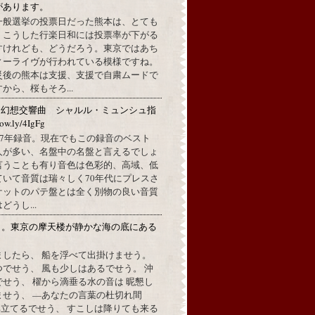
があります。
一般選挙の投票日だった熊本は、とても
。こうした行楽日和には投票率が下がる
すけれども、どうだろう。東京ではあち
ィーライヴが行われている模様ですね。
災後の熊本は支援、支援で自粛ムードで
から、桜もそろ...
：幻想交響曲 シャルル・ミュンシュ指
w.ly/4IgFg
1967年録音。現在でもこの録音のベスト
人が多い、名盤中の名盤と言えるでしょ
言うことも有り音色は色彩的、高域、低
ていて音質は瑞々しく70年代にプレスさ
ケットのパテ盤とは全く別物の良い音質
うし...
月。東京の摩天楼が静かな海の底にある
。
ましたら、 船を浮べて出掛けませう。
でせう、 風も少しはあるでせう。 沖
せう、 櫂から滴垂る水の音は 昵懇し
ませう、 —あなたの言葉の杜切れ間
立てるでせう、 すこしは降りても来る