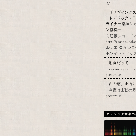
で...
《リヴィングステ
ト・ドッグ・ラ
ライナー指揮シ
ン協奏曲
☆通販レコード☆
http://amadeuscl
ル：米 RCA レ
ホワイト・ドッグ・
朝食だって
via instagr.am P
posterous
西の窓、正面
今夜は上弦の月。 Post
posterous
クラシック音楽の