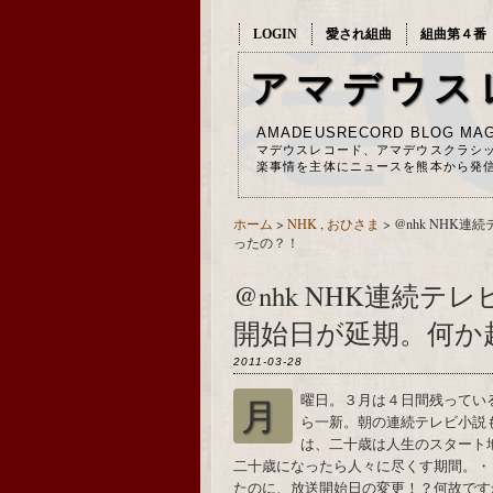
LOGIN
愛され組曲
組曲第４番
アマデウス
AMADEUSRECORD BLOG MAG
マデウスレコード、アマデウスクラシ
楽事情を主体にニュースを熊本から発
ホーム
>
NHK
,
おひさま
>
@nhk NHK
ったの？！
@nhk NHK連続
開始日が延期。何か
2011-03-28
月曜日。３月は４日間残っているけれども、NHKは新しいタイムテーブルで今日か
ら一新。朝の連続テレビ小説
は、二十歳は人生のスタート
二十歳になったら人々に尽くす期間。・
たのに、放送開始日の変更！？何故ですか？