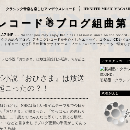
クラシック音楽を楽しむアマデウスレコード
JENNIFER MUSIC MAGAZI
レコード☃ブログ組曲第
AZINE
--- So that you may enjoy the classical music more on the record 
ックスの総合ブログ。アナログレコードを中心としたエッセイ、コラム。CDレビュ
信。ドギャードなど注目の新進デザイナーズ・ブランドのアクセサリーもご紹介し
連続テレビ小説『おひさま』は放送開始日が延期。何か起こ
アナログレコード
テレビ小説『おひさま』は放送
初期盤・クラシック
起こったの？！
武者がえし
も『おひさま』が始まった。『てっぱん』の終わり
地点。二十歳まではみんなに尽くして貰える期間。
・・などと書き出しでブログ更新の準備がしてあっ
 #nhk