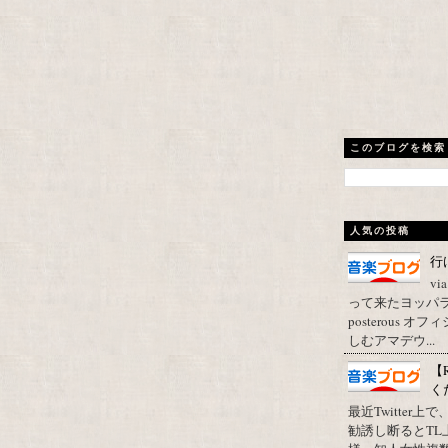
このブログを検索
人気の投稿
行
vi
って来たヨッパライ？ Pos
posterous
しむアマデウ...
【
く
最近Twitter
勧誘し断るとT