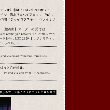
レオ》米RCA LSC-2129☆ホワイ
ベル、溝あり☆ハイフェッツ（Vn）、
カゴ響／チャイコフスキー：ヴァイオリ
 【協奏曲】 オーダーの 受付 は
assics.otemo-yan.net/e397161.html レーベ
コード番号：LSC-2129 オリジナリティ：
ラベル、2n...
osted via email from Jennifermusic's
に煌々と月が綺麗。
ed via web from littleconcert's
楽しみ方、音楽ＣＤクロニクルに残る秀作