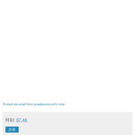
Posted via email
from
amadeusrecord's note
時刻:
07:46
共有