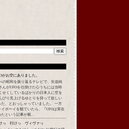
FOがお空にありました。
べの昭和を振り返るテレビで、矢追純
さんがUFOを仕掛けた心うちには当時
くせくしているばかりの日本人に空を
んびり見上げるゆとりを持って欲しい
った、とおっしゃっていました。 一方
イボーイを観ていたら、『UFOは実在
たという記事が載...
けっ 行けっ ヴィヴァっ