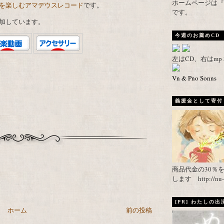
ホームページは『武者がえし
を楽しむアマデウスレコード
です。
です。
加しています。
今週のお薦めCD
左はCD、右はm
Vn & Pno Sonns
義援金として寄付し
商品代金の30％
します http://nu-ca
[PR] わたしの
ホーム
前の投稿