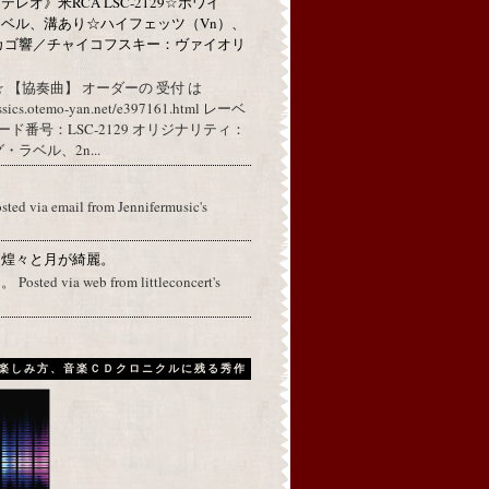
レオ》米RCA LSC-2129☆ホワイ
ベル、溝あり☆ハイフェッツ（Vn）、
カゴ響／チャイコフスキー：ヴァイオリ
 【協奏曲】 オーダーの 受付 は
assics.otemo-yan.net/e397161.html レーベ
コード番号：LSC-2129 オリジナリティ：
ラベル、2n...
osted via email from Jennifermusic's
に煌々と月が綺麗。
ed via web from littleconcert's
楽しみ方、音楽ＣＤクロニクルに残る秀作