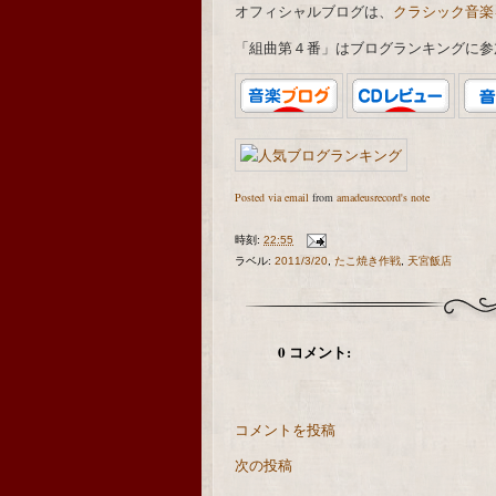
オフィシャルブログは、
クラシック音楽
「組曲第４番」はブログランキングに参
Posted via email
from
amadeusrecord's note
時刻:
22:55
ラベル:
2011/3/20
,
たこ焼き作戦
,
天宮飯店
0 コメント:
コメントを投稿
次の投稿