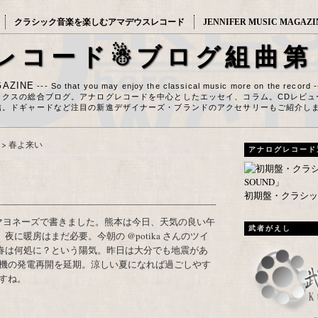
クラシック音楽を楽しむアマデウスレコード
JENNIFER MUSIC MAGAZI
レコード☃ブログ組曲第
AZINE
--- So that you may enjoy the classical music more on the record 
ックスの総合ブログ。アナログレコードを中心としたエッセイ、コラム。CDレビュ
信。ドギャードなど注目の新進デザイナーズ・ブランドのアクセサリーもご紹介し
>
春よ来い
アナログレコード
初期盤・クラシック
武者がえし
に暖房はまだ必要。今朝の @potika さんのツイ
春は何処に？という陽気。昨日は大分でも地震があ
機の発電再開を延期。涼しい夏になれば過ごしやす
すね。