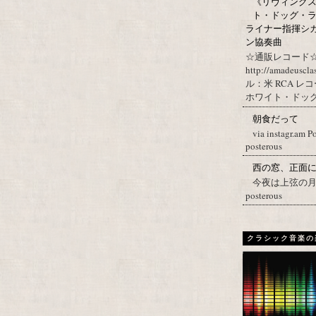
《リヴィングステ
ト・ドッグ・ラ
ライナー指揮シ
ン協奏曲
☆通販レコード☆
http://amadeuscl
ル：米 RCA レ
ホワイト・ドッグ・
朝食だって
via instagr.am P
posterous
西の窓、正面
今夜は上弦の月。 Post
posterous
クラシック音楽の