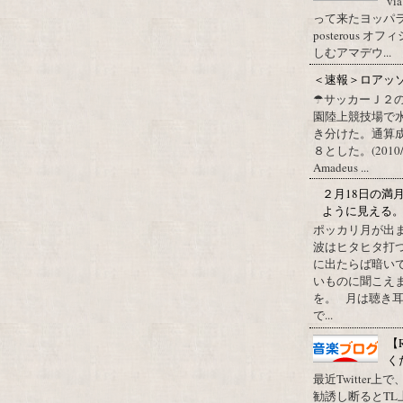
vi
って来たヨッパライ？ Pos
posterous
しむアマデウ...
＜速報＞ロアッ
☂サッカーＪ２
園陸上競技場で
き分けた。通算
８とした。(2010/09/1
Amadeus ...
２月18日の満
ように見える
ポッカリ月が出
波はヒタヒタ打つ
に出たらば暗いで
いものに聞こえ
を。 月は聴き耳
で...
【
く
最近Twitter
勧誘し断るとT