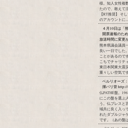
様。知人女性複
たので、敢えて
【RT推奨】 そ
のアカウントに...
４月10日は「
開票速報のた
放送時間に変更
熊本県議会議員
良い一日でした
ことがあるので
こちでチャリテ
東日本関東大震
重々しい空気です
ベルリオーズ
揮パリ管 http://o
仏PATHÉ盤。
にこの盤を選ぶ
う。仏プレスと
域共に良く入っ
れたダブルジャ
です。（あの盤はど