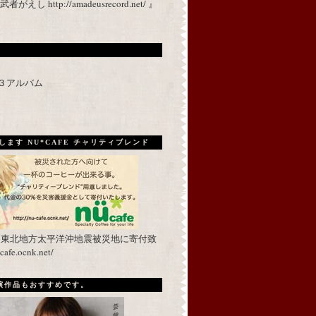
 http://amadeusrecord.net/ 』
p３アルバム
ます NU*CAFE チャリティブレンド
を東北地方太平洋沖地震被災地に寄付致
fe.ocnk.net/
出演作品もおすすめです。