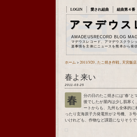
LOGIN
愛され組曲
組曲第４番
アマデウス
AMADEUSRECORD BLOG MAG
マデウスレコード、アマデウスクラシ
楽事情を主体にニュースを熊本から発
ホーム
>
2011/3/20
,
たこ焼き作戦
,
天宮飯店
春よ来い
2011-03-25
春分の日のたこ焼きには"春"とマヨネーズで書きました。熊本は今日、天気の良い午
後でしたが屋内は少し肌寒く、夜
ートからも、九州も全体的に
ったり玄海原子力発電所が２号機、３号
いけれども、作物など課題になりそうで