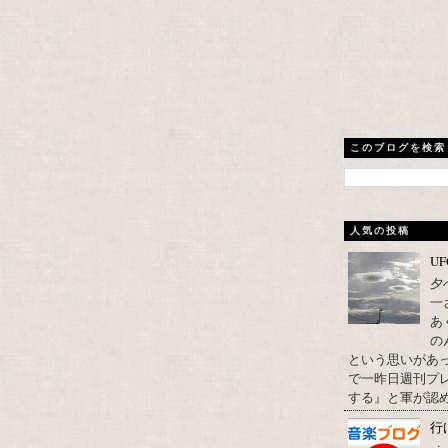
このブログを検索
人気の投稿
U
夕
一
あ
の
という思いがあ
で一昨日週刊プレ
する』と軍が認め
行