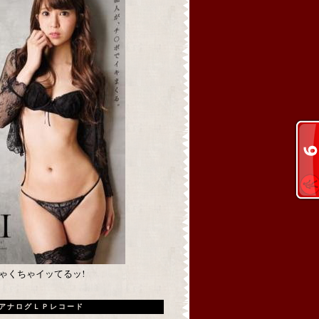
めちゃくちゃイッてるッ!
アナログＬＰレコード