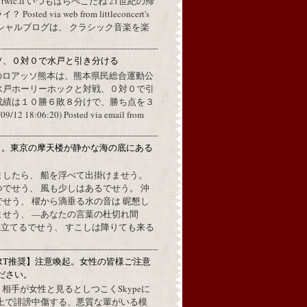
a twic.li いつもはらぺこだね 21世紀の帰
ted via web from littleconcert's
 オフィシャルブログは、 クラシック音楽を楽
ソ、０対０で水戸と引き分ける
のロアッソ熊本は、熊本県民総合運動公
水戸ホーリーホックと対戦、０対０で引
成績は１０勝６敗８分けで、勝ち点を３
2 18:06:20) Posted via email from
月。東京の摩天楼が静かな海の底にある
。
ましたら、 船を浮べて出掛けませう。
でせう、 風も少しはあるでせう。 沖
せう、 櫂から滴垂る水の音は 昵懇し
ませう、 —あなたの言葉の杜切れ間
立てるでせう、 すこしは降りても来る
RT推奨】注意喚起。女性の皆様ご注意
ださい。
上で、相手が女性と見るとしつこくSkypeに
L上で誹謗中傷する、悪質な輩がいる模