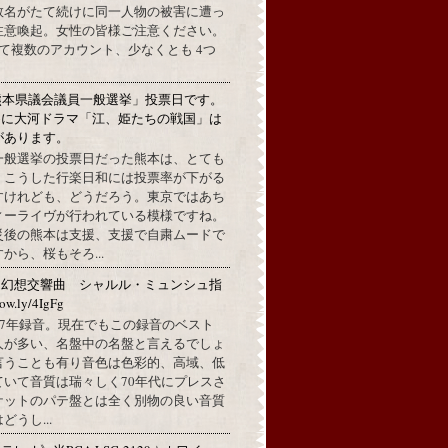
数名がたて続けに同一人物の被害に遭っ
注意喚起。女性の皆様ご注意ください。
して複数のアカウント、少なくとも 4つ
熊本県議会議員一般選挙」投票日です。
めに大河ドラマ「江、姫たちの戦国」は
があります。
一般選挙の投票日だった熊本は、とても
。こうした行楽日和には投票率が下がる
すけれども、どうだろう。東京ではあち
ィーライヴが行われている模様ですね。
災後の熊本は支援、支援で自粛ムードで
から、桜もそろ...
：幻想交響曲 シャルル・ミュンシュ指
w.ly/4IgFg
1967年録音。現在でもこの録音のベスト
人が多い、名盤中の名盤と言えるでしょ
言うことも有り音色は色彩的、高域、低
ていて音質は瑞々しく70年代にプレスさ
ケットのパテ盤とは全く別物の良い音質
うし...