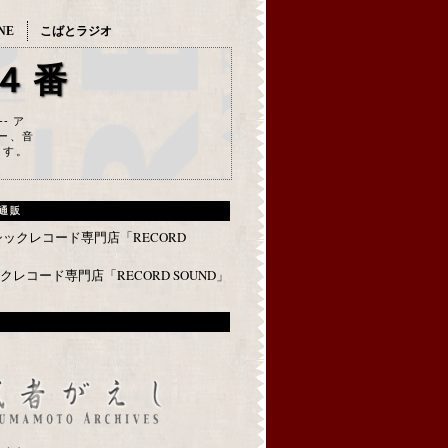
NE
こばとラジオ
４番
--- ア
ー、音
ます。
通販
レコード専門店「RECORD SOUND」